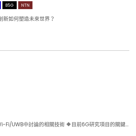
B5G
NTN
些創新如何塑造未來世界？
d和Wi-Fi/UWB中討論的相關技術 🔶目前6G研究項目的關鍵