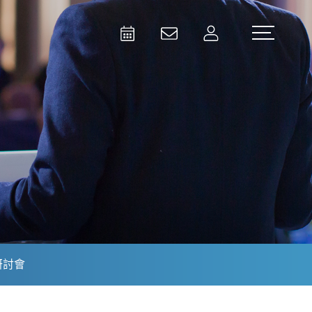
Activities
Contact Us
Member
Test and Measurement
Aerospace | Defense | Security
研討會
Broadcast and Media