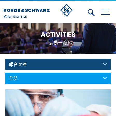
Activities
ACTIVITIES
Contact Us
活動一覽
Member
Calendar
報名從速
Member Login
全部
Test and Measurement
Aerospace | Defense | Security
Broadcast and Media