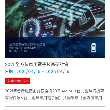
統，此量測系統兼具毫米波天線量測所需的CATR，並考
量晶片於探針量測穩定度，而如何將AiP設計產業化則由臺
灣天線工程師學會常務理事邱宗文博士提供進一步的解
析，台灣羅德史瓦茲應用工程部副理許銘仁與楊承諺工程
師，將在議程最後為用戶闡述測試介面反嵌入方法。
2021 全方位車用電子技術研討會
日期
2021/04/15 ~ 2021/04/15
Automotive
2021年台灣羅德史瓦茲擬與2021 AMPA（台北國際汽機車
零配件展&台北國際車用電子展）共同舉辦《全方位車用
電子技術論壇》，將為車用電子、車用部門以及汽車供應