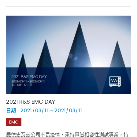
學江炫樟教授介紹研發設計不可或缺的電路模擬與治具搭
配；並由R&S Asia專家分享寬能隙半導體的雙脈衝測試需
要考量的量測細節，將其所得的資訊充分反映實際應用的
情況；產品研發過程中，為取得正確的量測結果，如何選
擇合適的探棒，為本次重要議題之一，本次活動也將探討
如何藉由EMI Debugging在各階段減少因產品開發錯誤所
致的損失及縮短上市時間。
2021 R&S EMC DAY
日期
2021/03/11 ~ 2021/03/11
EMC
羅德史瓦茲公司不畏疫情，秉持電磁相容性測試專業，持