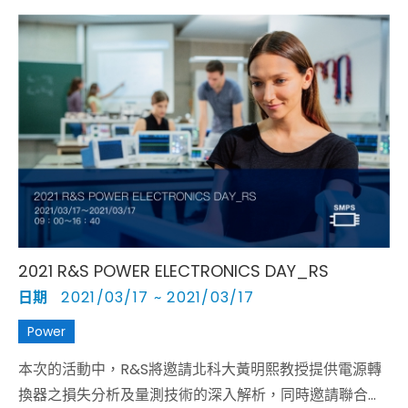
鏈的工程師，帶來最全面汽車電子相關技術與測試標準介
紹 — 包含Wemo技術長介紹電動機車在新世代運輸的趨
勢、最新車聯網標準與測試規範深入探討，電力電子學界
泰斗邱煌仁博士與劉宇晨博士聯袂介紹高效率電能轉換技
術，以及德州儀器 (TI) 剖析毫米波雷達最新應用，並特邀
R&S 德國專家介紹各大車廠雷達測試規範與要求
2021 R&S POWER ELECTRONICS DAY_RS
日期
2021/03/17 ~ 2021/03/17
Power
本次的活動中，R&S將邀請北科大黃明熙教授提供電源轉
換器之損失分析及量測技術的深入解析，同時邀請聯合大