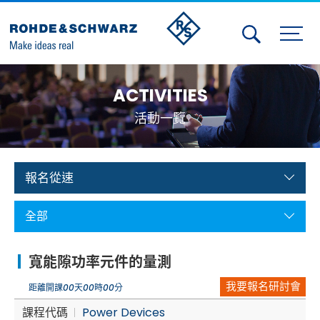
Activities
ACTIVITIES
Contact Us
活動一覽
Member
Calendar
報名從速
Member Login
全部
Test and Measurement
寬能隙功率元件的量測
Aerospace | Defense | Security
我要報名研討會
距離開課
00
天
00
時
00
分
Broadcast and Media
課程代碼
Power Devices