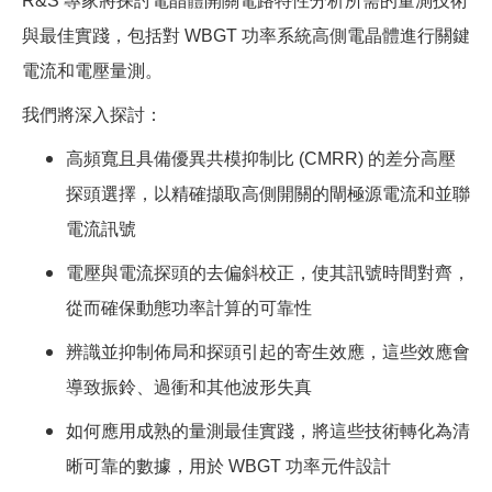
R&S
專家將探討電晶體開關電路特性分析所需的量測技術
與最佳實踐，包括對 WBGT 功率系統高側電晶體進行關鍵
電流和電壓量測。
我們將深入探討：
高頻寬且具備優異共模抑制比 (CMRR) 的差分高壓
探頭選擇，以精確擷取高側開關的閘極源電流和並聯
電流訊號
電壓與電流探頭的去偏斜校正，使其訊號時間對齊，
從而確保動態功率計算的可靠性
辨識並抑制佈局和探頭引起的寄生效應，這些效應會
導致振鈴、過衝和其他波形失真
如何應用成熟的量測最佳實踐，將這些技術轉化為清
晰可靠的數據，用於 WBGT 功率元件設計