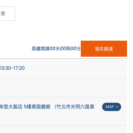
Cybersecurity
展會
距離開課
00
天
00
時
00
分
報名額滿
13:30-17:20
來登大飯店 5樓東館廳廊 （竹北市光明六路東
MAP
）