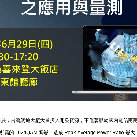
發展，台灣網通大廠大量投入開發資源，不僅著眼於國內電信商
所需的
1024QAM
調變，造成
Peak-Average Power Ratio
變大