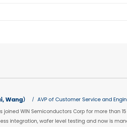
, Wang）
AVP of Customer Service and Engin
/
 joined WIN Semiconductors Corp for more than 15 
ss integration, wafer level testing and now is ma