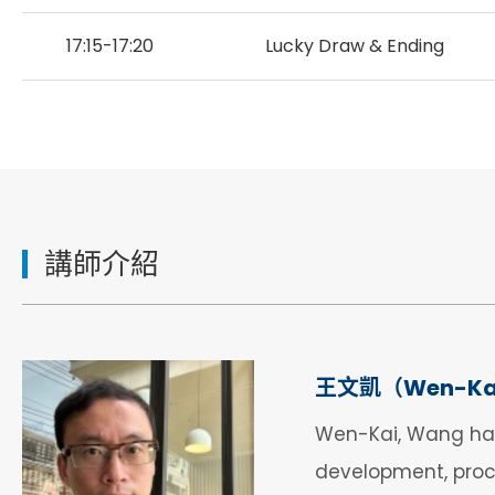
17:15-17:20
Lucky Draw & Ending
講師介紹
王文凱（Wen-Kai
Wen-Kai, Wang has
development, proce