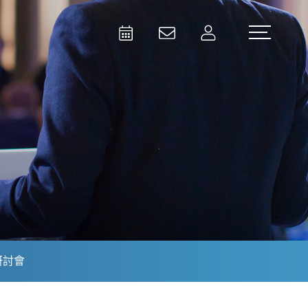
Activities
Contact Us
Member
Test and Measurement
Aerospace | Defense | Security
研討會
Broadcast and Media