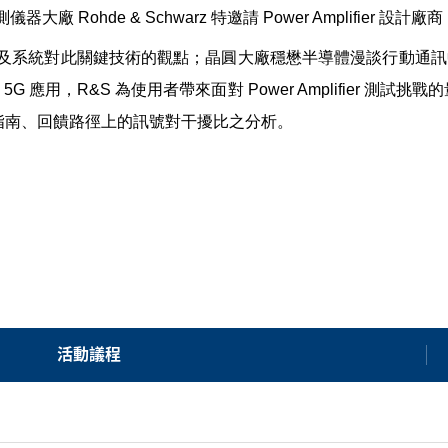
測儀器大廠
Rohde & Schwarz
特邀請
Power Amplifier
設計廠商
及系統對此關鍵技術的觀點；晶圓大廠穩懋半導體漫談行動通
於
5G
應用，
R&S
為使用者帶來面對
Power Amplifier
測試挑戰的
指南、回饋路徑上的訊號對干擾比之分析。
活動議程