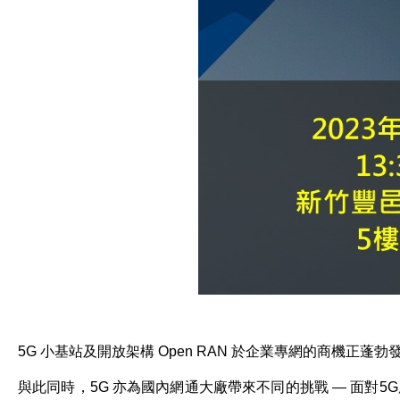
5G
小基站及開放架構
Open RAN
於企業專網的商機正蓬勃
與此同時，
5G
亦為國內網通大廠帶來不同的挑戰
—
面對
5G