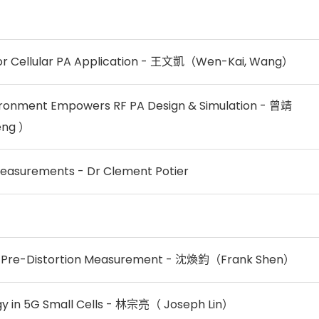
for Cellular PA Application - 王文凱（Wen-Kai, Wang）
ronment Empowers RF PA Design & Simulation - 曾靖
eng ）
easurements - Dr Clement Potier
tal Pre-Distortion Measurement - 沈煥鈞（Frank Shen）
ogy in 5G Small Cells - 林宗亮（ Joseph Lin）