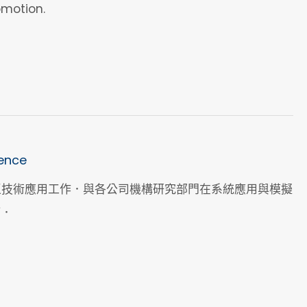
omotion.
dence
本區技術應用工作．與各公司機構研究部門在系統應用與模擬
等．