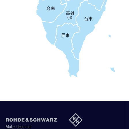
台南
高雄
(4)
台東
屏東