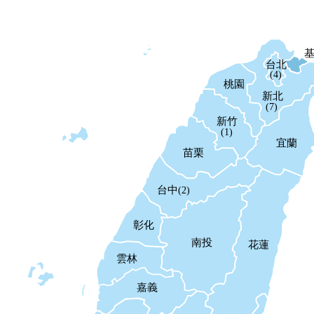
台北
(4)
桃園
新北
(7)
新竹
(1)
宜蘭
苗栗
台中
(2)
彰化
南投
花蓮
雲林
嘉義