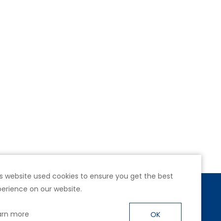
s website used cookies to ensure you get the best
erience on our website.
號4樓
arn more
OK