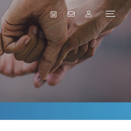
Activities
Contact Us
Member
Test and Measurement
Aerospace | Defense | Security
Broadcast and Media