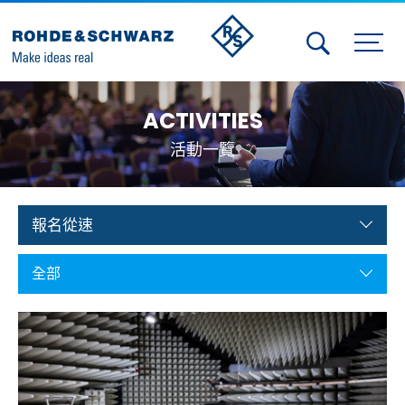
Activities
ACTIVITIES
Contact Us
活動一覽
Member
Calendar
報名從速
Member Login
全部
Test and Measurement
Aerospace | Defense | Security
Broadcast and Media