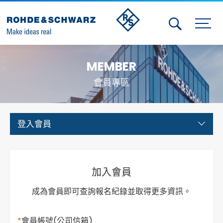
Activities
MEMBER
Contact Us
會員專區
Member
Calendar
登入會員
Member Login
Test and Measurement
加入會員
Aerospace | Defense | Security
成為會員即可查詢報名紀錄並取得更多資訊。
Broadcast and Media
*
會員帳號
(公司信箱)