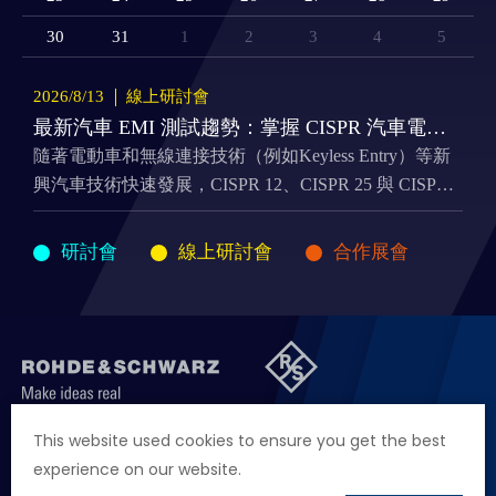
Cybersecurity
30
31
1
2
3
4
5
2026/
8/
13
線上研討會
最新汽車 EMI 測試趨勢：掌握 CISPR 汽車電磁干擾標準更新
隨著電動車和無線連接技術（例如Keyless Entry）等新
興汽車技術快速發展，CISPR 12、CISPR 25 與 CISPR
36 等汽車電磁干擾（EMI）標準也持續更新，來因應最
新的測試需求。
研討會
線上研討會
合作展會
聯絡我們
徵才資訊
隱私權政策
網站聲明
This website used cookies to ensure you get the best
experience on our website.
地址
台北市114內湖區堤頂大道二段89號4樓