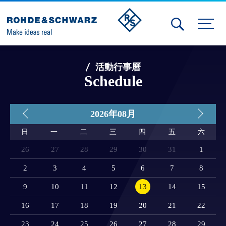
Activities
活動行事曆
Contact Us
Schedule
Member
2026
年
08月
Calendar
日
一
二
三
四
五
六
Member Login
26
27
28
29
30
31
1
Test and Measurement
2
3
4
5
6
7
8
9
10
11
12
13
14
15
Aerospace | Defense | Security
16
17
18
19
20
21
22
Broadcast and Media
23
24
25
26
27
28
29