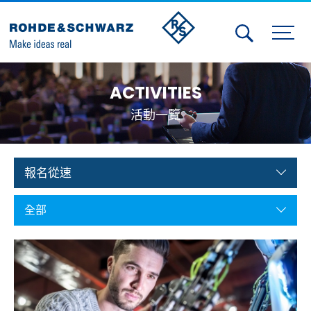
Activities
ACTIVITIES
Contact Us
活動一覽
Member
Calendar
報名從速
Member Login
全部
Test and Measurement
Aerospace | Defense | Security
Broadcast and Media