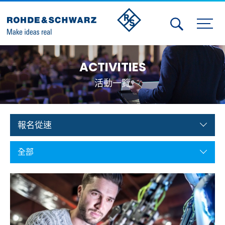
Activities
ACTIVITIES
Contact Us
活動一覽
Member
Calendar
報名從速
Member Login
全部
Test and Measurement
Aerospace | Defense | Security
Broadcast and Media