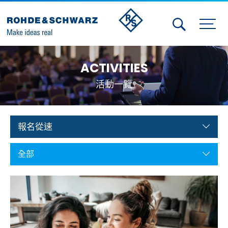
Activities
ACTIVITIES
Contact Us
活動一覽
Member
Calendar
報名從速
Member Login
全部
Test and Measurement
Aerospace | Defense | Security
Broadcast and Media