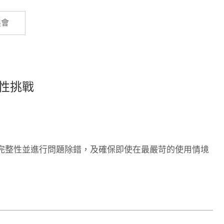
Cybersecurity
展會
性挑戰
完整性並進行問題除錯，及確保即使在最嚴苛的使用情境