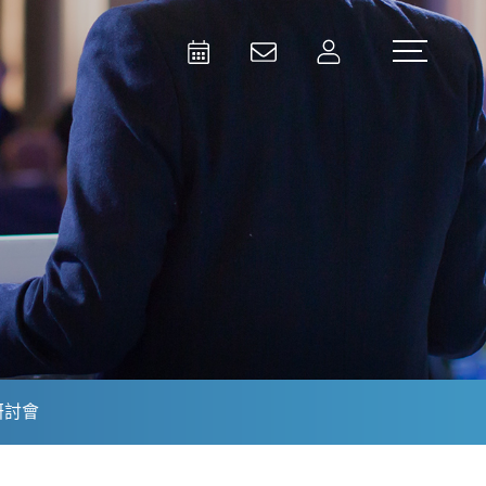
Activities
Contact Us
Member
Test and Measurement
Aerospace | Defense | Security
研討會
Broadcast and Media