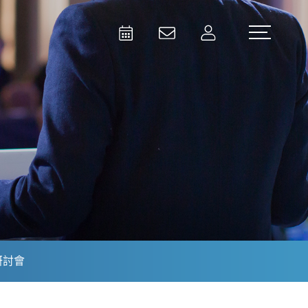
Activities
Contact Us
Member
Test and Measurement
Aerospace | Defense | Security
研討會
Broadcast and Media