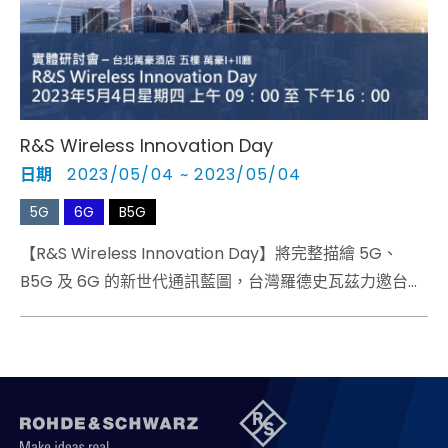
R&S Wireless Innovation Day​
日期
2023/05/04 ~ 2023/05/04
5G
6G
B5G
【R&S Wireless Innovation Day】將完整描繪 5G、
B5G 及 6G 的新世代通訊藍圖，台灣羅德史瓦茲力邀台灣
與國際講師，延攬產、學、研知名專家學者薈萃一堂，上
午氣勢磅礡的四場重量級 Keynote 將為現場觀眾帶來
從 NTN、低軌道衛星與天線設計重要關隘…等議題。​