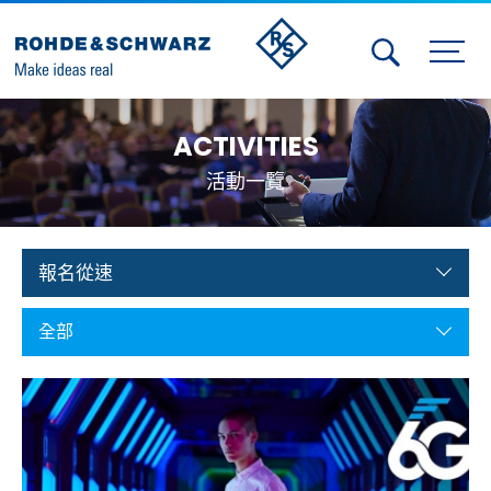
Activities
ACTIVITIES
Contact Us
活動一覽
Member
Calendar
報名從速
Member Login
全部
Test and Measurement
Aerospace | Defense | Security
Broadcast and Media