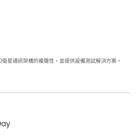
您深入探索當前的 NTN 市場趨勢和衛星通訊架構的複雜性，並提供設備測試解決方案。
Day