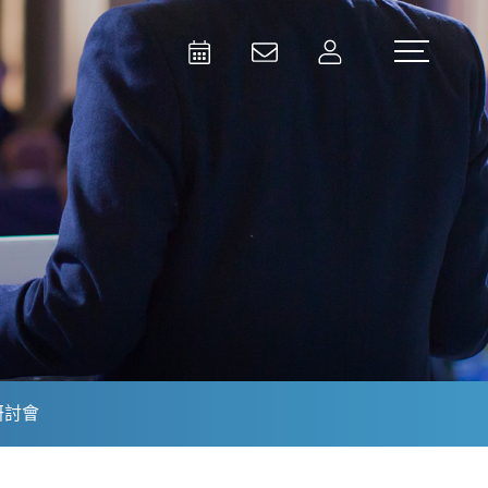
Activities
Contact Us
Member
Test and Measurement
Aerospace | Defense | Security
研討會
Broadcast and Media