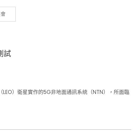
Cybersecurity
展會
測試
LEO）衛星實作的5G非地面通訊系統（NTN），所面臨