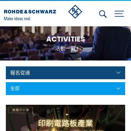
Activities
ACTIVITIES
Contact Us
活動一覽
Member
Calendar
報名從速
Member Login
全部
Test and Measurement
Aerospace | Defense | Security
Broadcast and Media