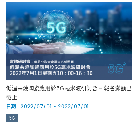
從 NTN、低軌道衛星與天線設計重要關隘…等議題。​
低溫共燒陶瓷應用於5G毫米波研討會 - 報名滿額已
截止
日期
2022/07/01 ~ 2022/07/01
5G