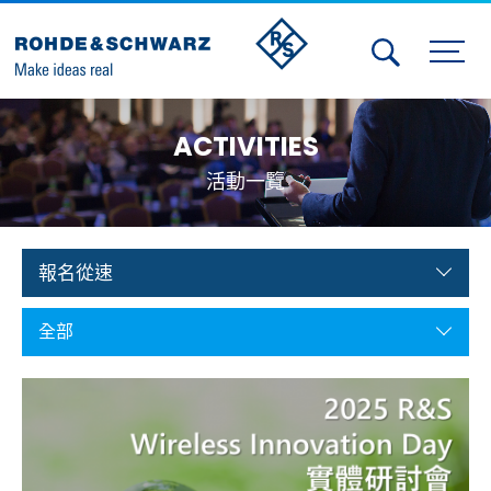
Activities
ACTIVITIES
Contact Us
活動一覽
Member
Calendar
報名從速
Member Login
全部
Test and Measurement
Aerospace | Defense | Security
Broadcast and Media