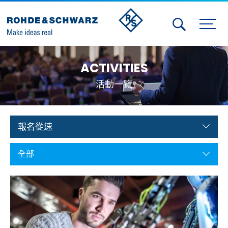
Activities
ACTIVITIES
Contact Us
活動一覽
Member
Calendar
報名從速
Member Login
全部
Test and Measurement
Aerospace | Defense | Security
Broadcast and Media