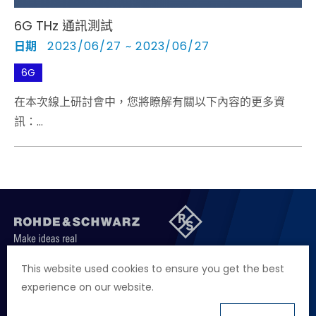
6G THz 通訊測試
日期
2023/06/27 ~ 2023/06/27
6G
在本次線上研討會中，您將瞭解有關以下內容的更多資
訊：
▪️ 受益於（sub-）THz頻段的6G案例 ▪️ 如何操縱D-band
元件和裝置可靠度的效能 ▪️ 傳輸介質對D-band訊號傳播
的影響
聯絡我們
徵才資訊
隱私權政策
網站聲明
This website used cookies to ensure you get the best
experience on our website.
地址
台北市114內湖區堤頂大道二段89號4樓
電話
+886 2 2657 2668