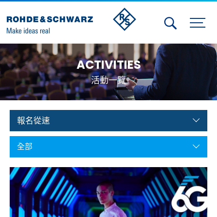
Activities
ACTIVITIES
Contact Us
活動一覽
Member
Calendar
報名從速
Member Login
全部
Test and Measurement
Aerospace | Defense | Security
Broadcast and Media