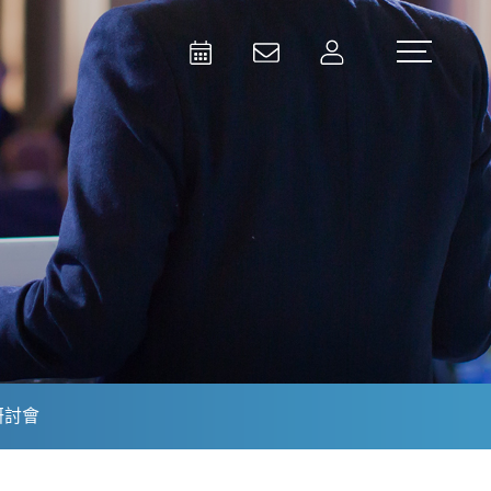
Activities
Contact Us
Member
Test and Measurement
Aerospace | Defense | Security
研討會
Broadcast and Media