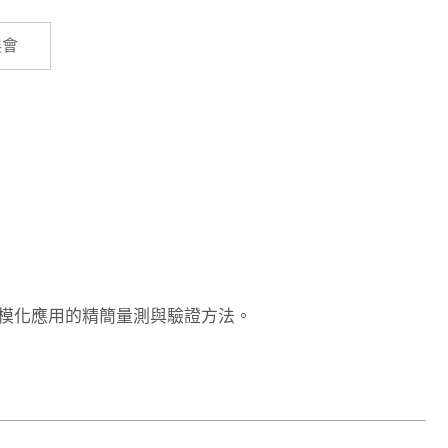
Cybersecurity
展會
規模化應用的精簡量測與驗證方法。