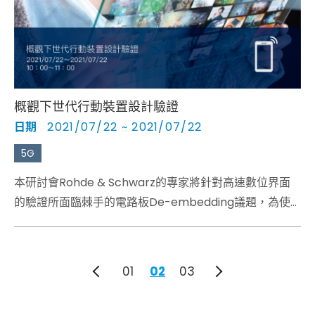
概觀下世代行動裝置設計驗證
日期
2021/07/22 ~ 2021/07/22
5G
本研討會Rohde & Schwarz的專家將針對高速數位界面
的驗證所面臨棘手的電路板De-embedding議題，為使
用者帶來新穎眼圖的測試解決方案。並為用者解析jitter分
析在高度整合的系統中如何協助研發者debugging。在
USB、SATA、MIPI等驗證方案，Rohde & Schwarz亦提
01
02
03
出便捷的自動化測試及自動報告軟體，令研發工程師能輕
鬆有效的完成繁瑣的測試步驟。電源工程師關注的電源完