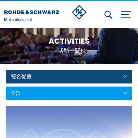
Activities
ACTIVITIES
Contact Us
活動一覽
Member
Calendar
報名從速
Member Login
全部
Test and Measurement
Aerospace | Defense | Security
Broadcast and Media