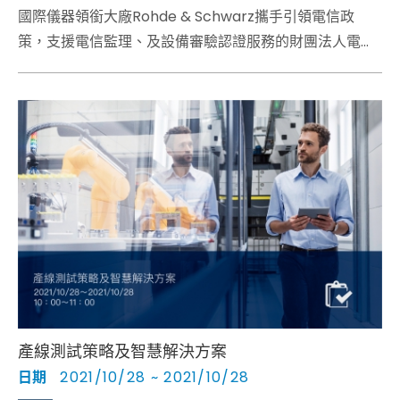
國際儀器領銜大廠Rohde & Schwarz攜手引領電信政
策，支援電信監理、及設備審驗認證服務的財團法人電信
技術中心，及電信設備及解決方案國際大廠諾基亞，偕協
助多家廠商於高雄、台南設廠的南部科學園區管理局，針
對5G企業專網提出RF環境interference hunting、如何
確保網路品質、乃至以基地台廠商觀點，獨家提供私人企
業網路服務的下一個里程碑及發展，環境建置的場域及資
訊安全，提供全面的測試方案。
產線測試策略及智慧解決方案
日期
2021/10/28 ~ 2021/10/28