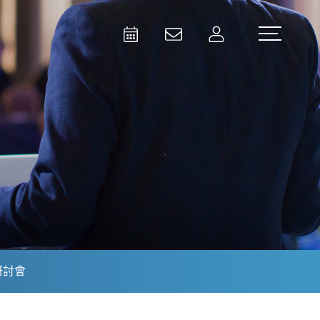
Activities
Contact Us
Member
Test and Measurement
Aerospace | Defense | Security
研討會
Broadcast and Media