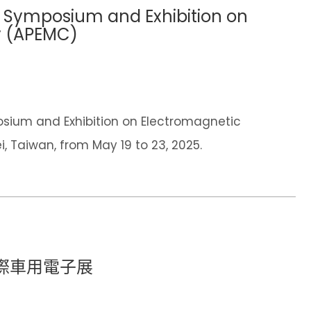
al Symposium and Exhibition on
y (APEMC)
osium and Exhibition on Electromagnetic
i, Taiwan, from May 19 to 23, 2025.
際車用電子展