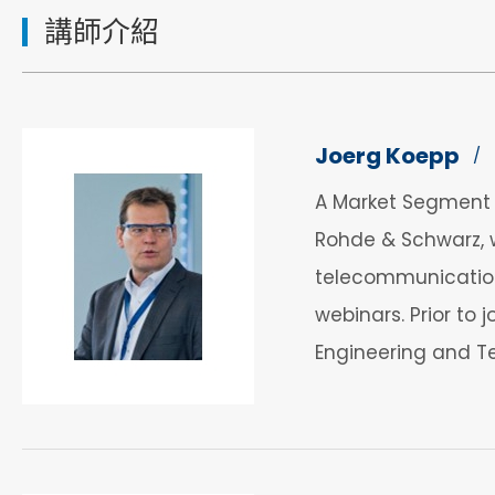
講師介紹
Joerg Koepp
/
A Market Segment M
Rohde & Schwarz, w
telecommunications
webinars. Prior to
Engineering and T