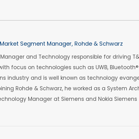
Market Segment Manager, Rohde & Schwarz
anager and Technology responsible for driving T&M
ith focus on technologies such as UWB, Bluetooth® 
 industry and is well known as technology evangelis
 joining Rohde & Schwarz, he worked as a System Arch
echnology Manager at Siemens and Nokia Siemens 