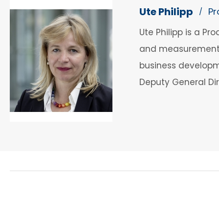
Ute Philipp
Pr
/
Ute Philipp is a P
and measurement so
business developm
Deputy General Dir