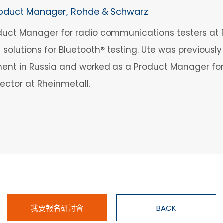
oduct Manager, Rohde & Schwarz
roduct Manager for radio communications testers at R
lutions for Bluetooth® testing. Ute was previously
ent in Russia and worked as a Product Manager for
ector at Rheinmetall.
我要報名研討會
BACK