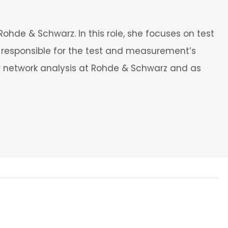
ohde & Schwarz. In this role, she focuses on test
 responsible for the test and measurement’s
 network analysis at Rohde & Schwarz and as