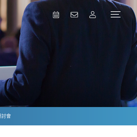
Activities
Contact Us
Member
Test and Measurement
Aerospace | Defense | Security
研討會
Broadcast and Media