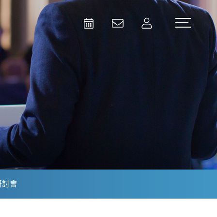
Activities
Contact Us
Member
Test and Measurement
Aerospace | Defense | Security
研討會
Broadcast and Media