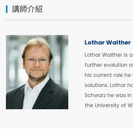
講師介紹
Lothar Walther
Lothar Walther is 
further evolution
his current role h
solutions. Lothar 
Schwarz he was in 
the University of 