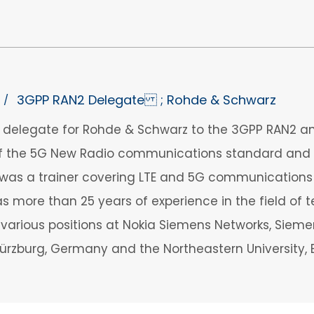
3GPP RAN2 Delegate ; Rohde & Schwarz
/
a delegate for Rohde & Schwarz to the 3GPP RAN2 and
 of the 5G New Radio communications standard and t
e was a trainer covering LTE and 5G communications
has more than 25 years of experience in the field of
various positions at Nokia Siemens Networks, Siemens
Würzburg, Germany and the Northeastern University, B