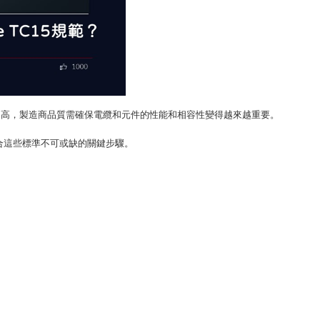
提高，
製造商
品質
需
確保
電纜和元件的性能和
相容
性變得越來越重要
。
合這些標準
不可或缺
的關鍵步驟。