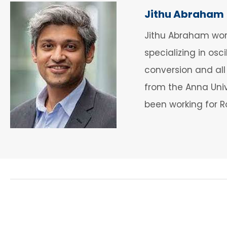
Jithu Abraham
Jithu Abraham work
specializing in osc
conversion and all
from the Anna Univ
been working for R