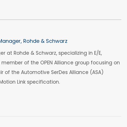
Manager, Rohde & Schwarz
 at Rohde & Schwarz, specializing in E/E,
ve member of the OPEN Alliance group focusing on
ir of the Automotive SerDes Alliance (ASA)
tion Link specification.