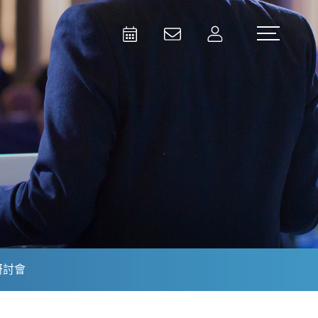
Activities
Contact Us
Member
Test and Measurement
Aerospace | Defense | Security
研討會
Broadcast and Media