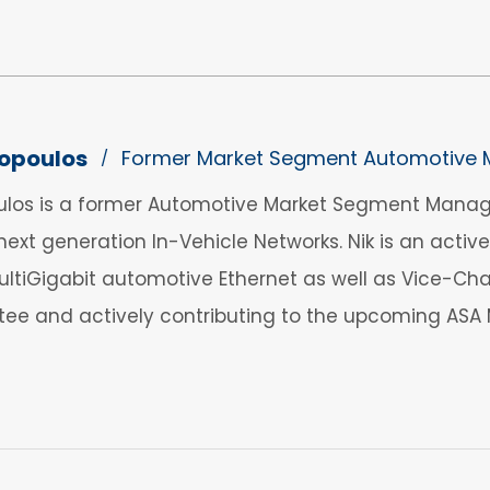
kopoulos
Former Market Segment Automotive 
/
oulos is a former Automotive Market Segment Manager
ext generation In-Vehicle Networks. Nik is an acti
ltiGigabit automotive Ethernet as well as Vice-Cha
e and actively contributing to the upcoming ASA Mo