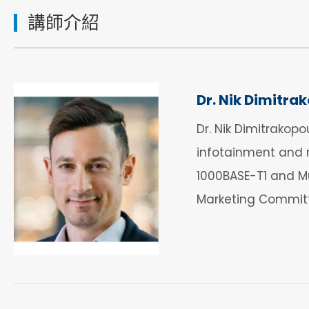
講師介紹
Dr. Nik Dimitra
Dr. Nik Dimitrakop
infotainment and n
1000BASE-T1 and Mu
Marketing Committe