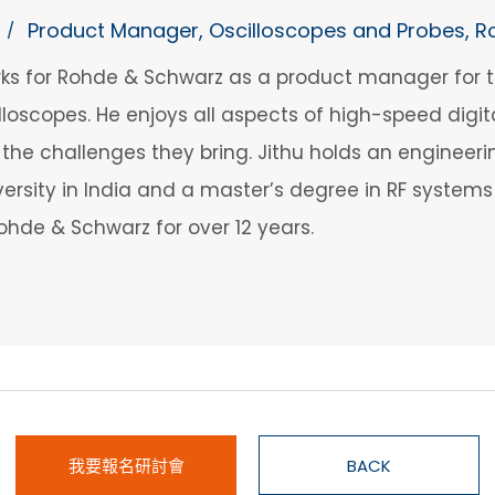
Product Manager, Oscilloscopes and Probes, 
/
s for Rohde & Schwarz as a product manager for the
illoscopes. He enjoys all aspects of high-speed digi
 the challenges they bring. Jithu holds an enginee
ersity in India and a master’s degree in RF system
ohde & Schwarz for over 12 years.
我要報名研討會
BACK