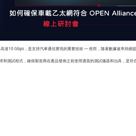
率高達
10 Gbps
，
是支持汽車通信
實現的重要
技術
—
然而，隨著數據速率
持續
求和測試程式，確保製造商在產品發佈之前使用適當的測試儀器和
治具，是
符