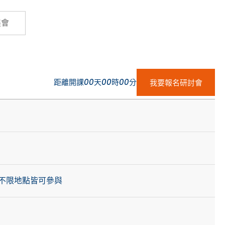
Cybersecurity
展會
距離開課
00
天
00
時
00
分
我要報名研討會
不限地點皆可參與