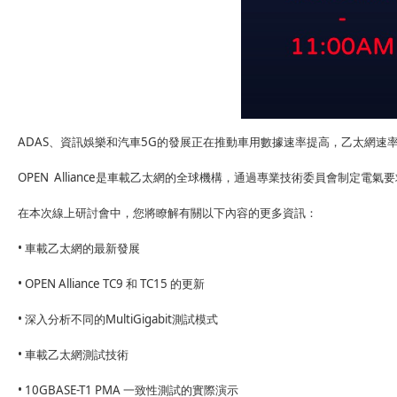
ADAS
、資訊娛樂和汽車
5G
的發展正在推動
車用
數據速率
提高
，乙太網速
OPEN Alliance
是
車載
乙太網的全球機構，通過專業技術委員會
制定
電氣要
在本次
線上
研討會中，您將瞭解有關以下內容的更多資訊：
•
乙太網
的最新發展
車載
• OPEN Alliance TC9
和
TC15
的更新
•
深入分析不同的
MultiGigabit
測試模式
•
車載
乙太網測試技術
• 10GBASE-T1 PMA
一致性測試的實際
演示