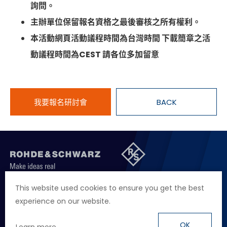
詢問。
主辦單位保留報名資格之最後審核之所有權利。
本活動網頁活動議程時間為台灣時間 下載簡章之活
動議程時間為CEST 請各位多加留意
我要報名研討會
BACK
聯絡我們
徵才資訊
隱私權政策
網站聲明
This website used cookies to ensure you get the best
experience on our website.
地址
台北市114內湖區堤頂大道二段89號4樓
電話
+886 2 2657 2668
OK