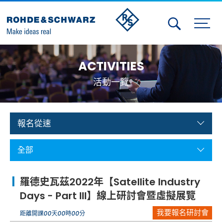
Activities
ACTIVITIES
Contact Us
活動一覽
Member
Calendar
報名從速
Member Login
全部
Test and Measurement
羅德史瓦茲2022年【Satellite Industry
Aerospace | Defense | Security
Days - Part III】線上研討會暨虛擬展覽
我要報名研討會
Broadcast and Media
距離開課
00
天
00
時
00
分