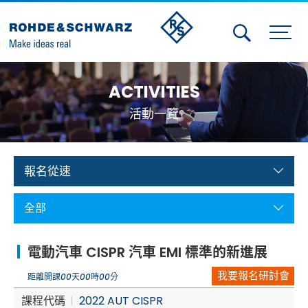
Activities
ACTIVITIES
Contact Us
活動一覽
Member
Calendar
報名從速
Member Login
全部
Test and Measurement
電動汽車 CISPR 汽車 EMI 標準的新進展
Aerospace | Defense | Security
我要報名研討會
距離開課
00
天
00
時
00
分
Broadcast and Media
課程代碼
2022 AUT CISPR