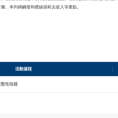
方圖、串列碼觸發和纜線損耗去嵌入等要點
。
活動議程
號完整性除錯