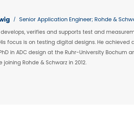
lwig
Senior Application Engineer; Rohde & Schw
/
g develops, verifies and supports test and measure
is focus is on testing digital designs. He achieved 
 PhD in ADC design at the Ruhr-University Bochum a
e joining Rohde & Schwarz in 2012.