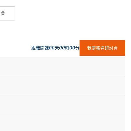
Cybersecurity
展會
距離開課
00
天
00
時
00
分
我要報名研討會