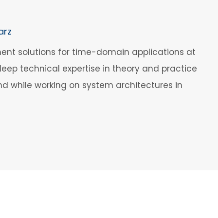
arz
ment solutions for time-domain applications at
deep technical expertise in theory and practice
nd while working on system architectures in