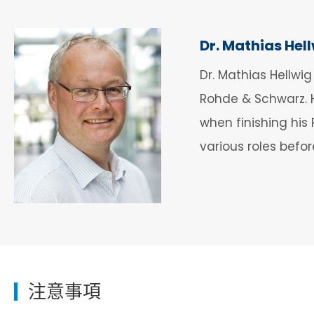
Dr. Mathias Hel
Dr. Mathias Hellwi
Rohde & Schwarz. H
when finishing his
various roles befor
注意事項