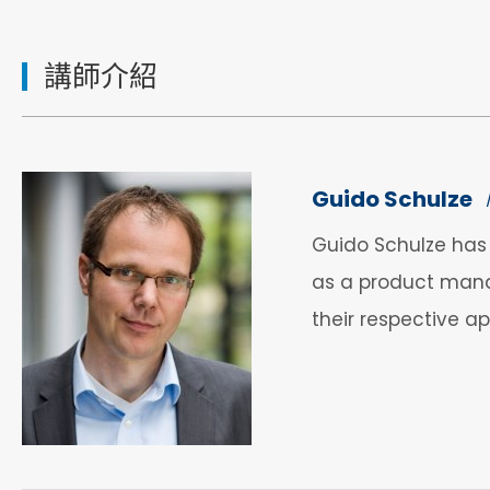
講師介紹
Guido Schulze
Guido Schulze has 
as a product manag
their respective ap