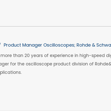
Product Manager Oscilloscopes; Rohde & Schwa
/
more than 20 years of experience in high-speed digi
er for the oscilloscope product division of Rohde
plications.