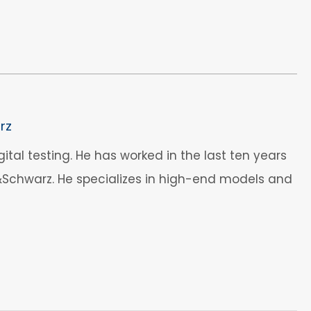
rz
tal testing. He has worked in the last ten years
&Schwarz. He specializes in high-end models and