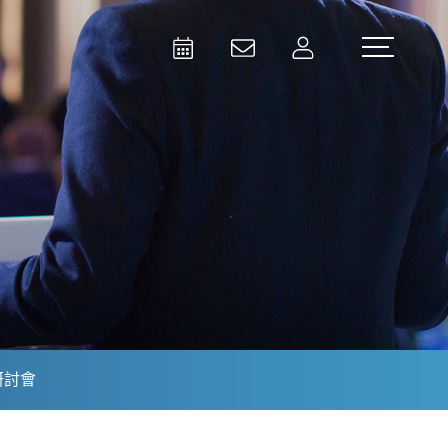
Activities
Contact Us
Member
Test and Measurement
Aerospace | Defense | Security
研討會
Broadcast and Media