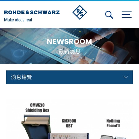
Activities
NEWSROOM
Contact Us
最新消息
Member
Calendar
消息總覽
Member Login
Test and Measurement
Aerospace | Defense | Security
Broadcast and Media