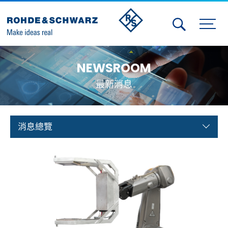
Activities
NEWSROOM
Contact Us
最新消息
Member
Calendar
消息總覽
Member Login
Test and Measurement
Aerospace | Defense | Security
Broadcast and Media