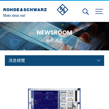
Activities
NEWSROOM
Contact Us
最新消息
Member
Calendar
消息總覽
Member Login
Test and Measurement
Aerospace | Defense | Security
Broadcast and Media