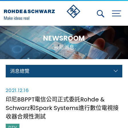
Activities
NEWSROOM
Contact Us
最新消息
Member
Calendar
消息總覽
Member Login
2021.12.16
Test and Measurement
印尼BBPPT電信公司正式委託Rohde &
Schwarz和Spark Systems進行數位電視接
Aerospace | Defense | Security
收器合規性測試
Broadcast and Media
DTV