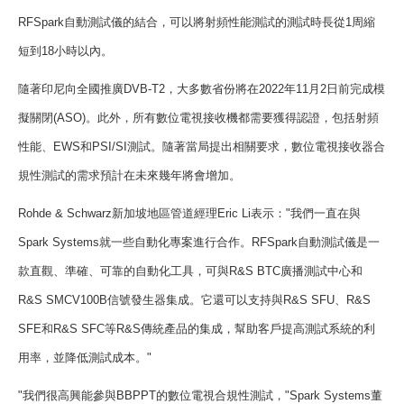
RFSpark
自動測試儀的結合，可以將射頻性能測試的測試時長從
1
周縮
短到
18
小時以內。
隨著印尼向全國推廣
DVB-T2
，大多數省份將在
2022
年
11
月
2
日前完成模
擬關閉
(ASO)
。此外，所有數位電視接收機都需要獲得認證，包括射頻
性能、
EWS
和
PSI/SI
測試。隨著當局提出相關要求，數位電視接收器合
規性測試的需求預計在未來幾年將會增加。
Rohde & Schwarz
新加坡地區管道經理
Eric Li
表示：
"
我們一直在與
Spark Systems
就一些自動化專案進行合作。
RFSpark
自動測試儀是一
款直觀、準確、可靠的自動化工具，可與
R&S BTC
廣播測試中心和
R&S SMCV100B
信號發生器集成。它還可以支持與
R&S SFU
、
R&S
SFE
和
R&S SFC
等
R&S
傳統產品的集成，幫助客戶提高測試系統的利
用率，並降低測試成本。
"
"
我們很高興能參與
BBPPT
的數位電視合規性測試，
"Spark Systems
董