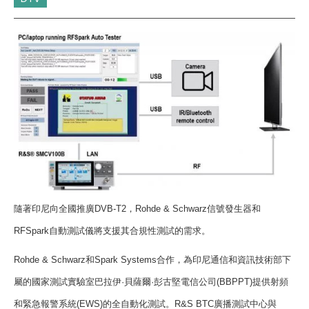
Cybersecurity
隨著印尼向全國推廣
DVB-T2
，
Rohde & Schwarz
信號發生器和
RFSpark
自動測試儀將支援其合規性測試的需求。
Rohde & Schwarz
和
Spark Systems
合作，為印尼通信和資訊技術部下
屬的國家測試實驗室巴拉伊
·
貝薩爾
·
彭古堅電信公司
(BBPPT)
提供射頻
和緊急報警系統
(EWS)
的全自動化測試。
R&S BTC
廣播測試中心與