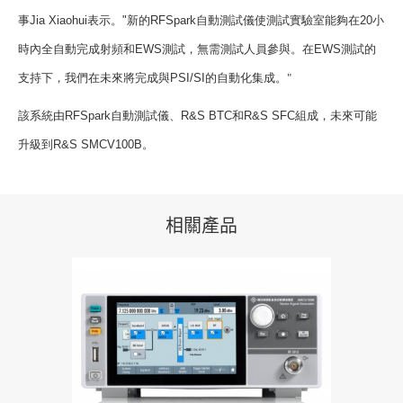
事
Jia Xiaohui
表示。
"
新的
RFSpark
自動測試儀使測試實驗室能夠在
20
小
時內全自動完成射頻和
EWS
測試，無需測試人員參與。在
EWS
測試的
支持下，我們在未來將完成與
PSI/SI
的自動化集成。"
該系統由
RFSpark
自動測試儀、
R&S BTC
和
R&S SFC
組成，未來可能
升級到
R&S SMCV100B
。
相關產品