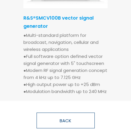
R&S®SMCV100B vector signal
generator
●Multi-standard platform for
broadcast, navigation, cellular and
wireless applications
●Full software option defined vector
signal generator with 5" touchscreen
●Modern RF signal generation concept
from 4 kHz up to 7.125 GHz
●High output power up to +25 dBm
●Modulation bandwidth up to 240 MHz
BACK