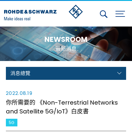
Activities
NEWSROOM
Contact Us
最新消息
Member
Calendar
消息總覽
Member Login
2022.08.19
Test and Measurement
你所需要的 《Non-Terrestrial Networks
and Satellite 5G/IoT》白皮書
Aerospace | Defense | Security
5G
Broadcast and Media