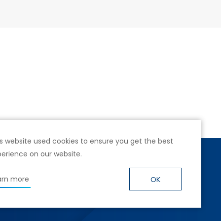
s website used cookies to ensure you get the best
erience on our website.
號4樓
arn more
OK
hwarz.com