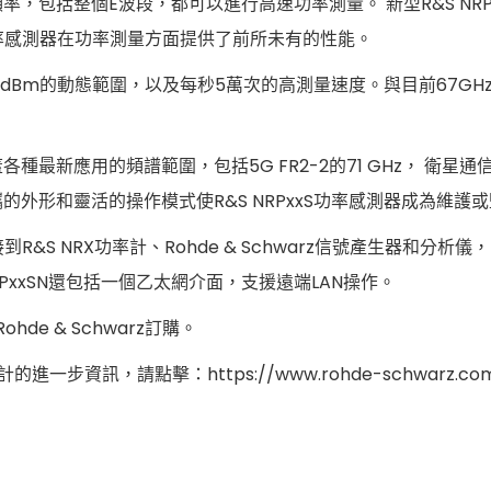
率，包括整個E波段，都可以進行高速功率測量。 新型R&S NRP
P90SN功率感測器在功率測量方面提供了前所未有的性能。
Bm至20 dBm的動態範圍，以及每秒5萬次的高測量速度。與目前
最新應用的頻譜範圍，包括5G FR2-2的71 GHz， 衛星通信在71
，便攜的外形和靈活的操作模式使R&S NRPxxS功率感測器成為
 NRX功率計、Rohde & Schwarz信號產生器和分析儀
RPxxSN還包括一個乙太網介面，支援遠端LAN操作。
hde & Schwarz訂購。
資訊，請點擊：https://www.rohde-schwarz.com/prod