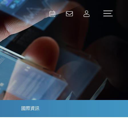
Activities
Contact Us
Member
Test and Measurement
Aerospace | Defense | Security
國際資訊
Broadcast and Media