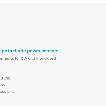
path diode power sensors
rements for CW and modulated
nd USB
ons
ase unit