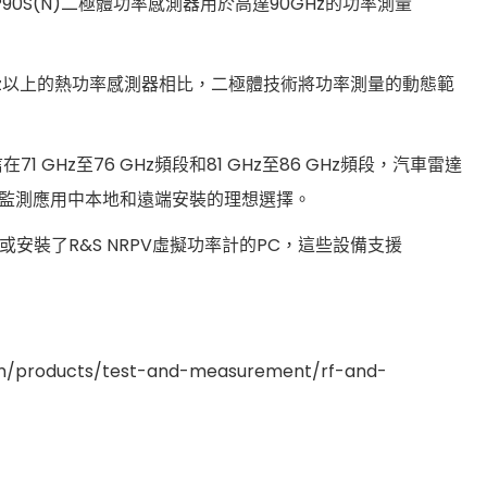
90S(N)二極體功率感測器用於高達90GHz的功率測量
67GHz以上的熱功率感測器相比，二極體技術將功率測量的動態範
 GHz至76 GHz頻段和81 GHz至86 GHz頻段，汽車雷達
維護或監測應用中本地和遠端安裝的理想選擇。
，或安裝了R&S NRPV虛擬功率計的PC，這些設備支援
ucts/test-and-measurement/rf-and-