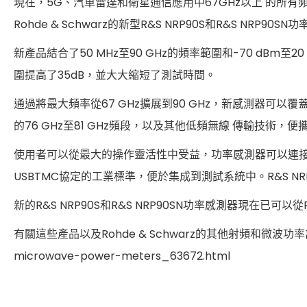
現在，5G、汽車雷達和衛星通信應用中67GHz以上 的所有頻
Rohde & Schwarz的新型R&S NRP90S和R&S NR
新產品結合了50 MHz至90 GHz的頻率範圍和-70 d
圍提高了35dB，並大大縮短了測試時間。
通過將最大頻率從67 GHz擴展到90 GHz，新感測器可以覆蓋各種
的76 GHz至81 GHz頻段，以及其他低頻無線 傳輸技術
使用者可以從最大的操作靈活性中受益，功率感測器可以連接到R&S
USBTMC協定的工業標準，便於集成到測試系統中。R&S N
新的R&S NRP90S和R&S NRP90SN功率感測器現在已可以從Ro
有關這些產品以及Rohde & Schwarz的其他射頻和微波功率計的進一步
microwave-power-meters_63672.html