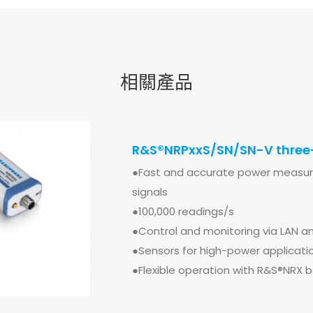
相關產品
R&S®NRPxxS/SN/SN-V three-
●Fast and accurate power measu
signals
●100,000 readings/s
●Control and monitoring via LAN a
●Sensors for high-power applicati
●Flexible operation with R&S®NRX b