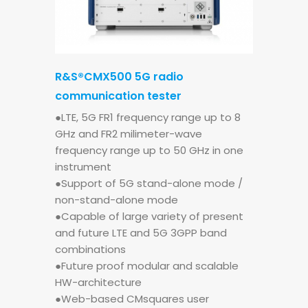
R&S®CMX500 5G radio
communication tester
●LTE, 5G FR1 frequency range up to 8
GHz and FR2 milimeter-wave
frequency range up to 50 GHz in one
instrument
●Support of 5G stand-alone mode /
non-stand-alone mode
●Capable of large variety of present
and future LTE and 5G 3GPP band
combinations
●Future proof modular and scalable
HW-architecture
●Web-based CMsquares user