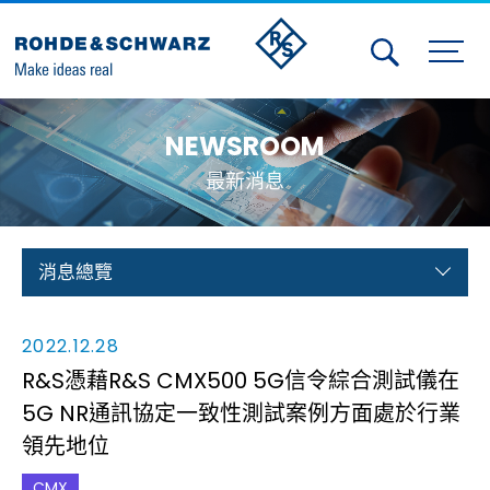
Activities
NEWSROOM
Contact Us
最新消息
Member
Calendar
消息總覽
Member Login
2022.12.28
Test and Measurement
R&S憑藉R&S CMX500 5G信令綜合測試儀在
5G NR通訊協定一致性測試案例方面處於行業
Aerospace | Defense | Security
領先地位
Broadcast and Media
CMX