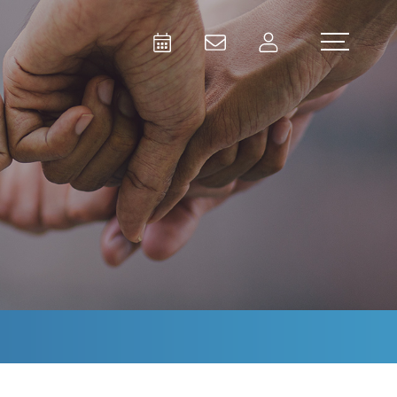
Activities
Contact Us
Member
Test and Measurement
Aerospace | Defense | Security
Broadcast and Media