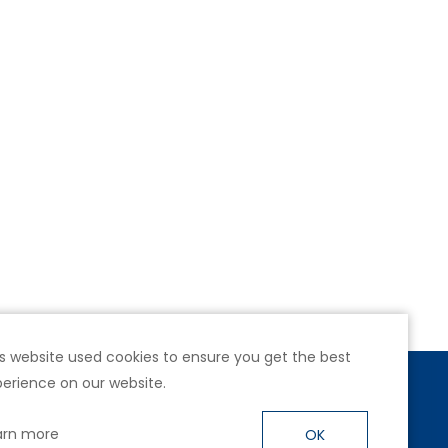
s website used cookies to ensure you get the best
erience on our website.
號4樓
arn more
OK