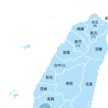
台北
(4)
桃園
新北
(7)
新竹
(1)
宜蘭
苗栗
台中
(2)
彰化
南投
花蓮
雲林
嘉義