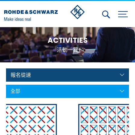
Activities
ACTIVITIES
Contact Us
活動一覽
Member
Calendar
報名從速
Member Login
全部
Test and Measurement
Aerospace | Defense | Security
Broadcast and Media