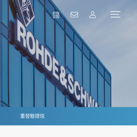
Activities
Contact Us
Member
Test and Measurement
Aerospace | Defense | Security
重發驗證信
Broadcast and Media