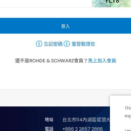
登入
忘記密碼
重發驗證信
還不是ROHDE & SCHWARZ會員？
馬上加入會員
Thi
exp
地址
台北市114內湖區堤頂大道二段89
電話
+886 2 2657 2668
Le