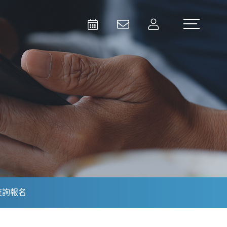
Activities
Contact Us
Member
Test and Measurement
Aerospace | Defense | Security
查詢報名
Broadcast and Media