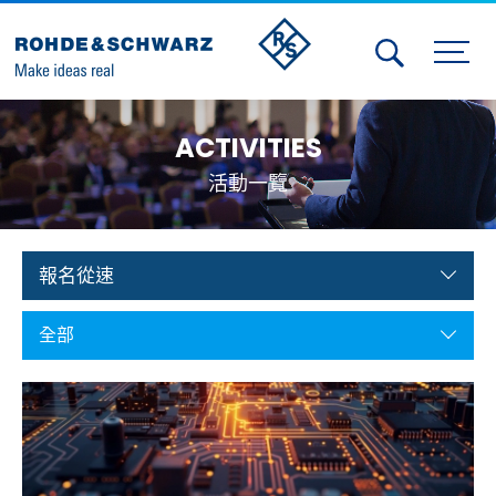
Activities
ACTIVITIES
Contact Us
活動一覽
Member
Calendar
報名從速
Member Login
全部
Test and Measurement
Aerospace | Defense | Security
Broadcast and Media