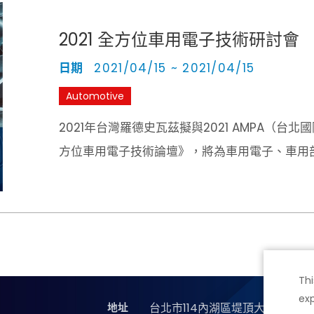
2021 全方位車用電子技術研討會
日期
2021/04/15 ~ 2021/04/15
Automotive
2021年台灣羅德史瓦茲擬與2021 AMPA（
方位車用電子技術論壇》，將為車用電子、車用
技術與測試標準介紹 — 包含Wemo技術長介
範深入探討，電力電子學界泰斗邱煌仁博士與劉
(TI) 剖析毫米波雷達最新應用，並特邀R&S 
Thi
exp
地址
台北市114內湖區堤頂大道二段89