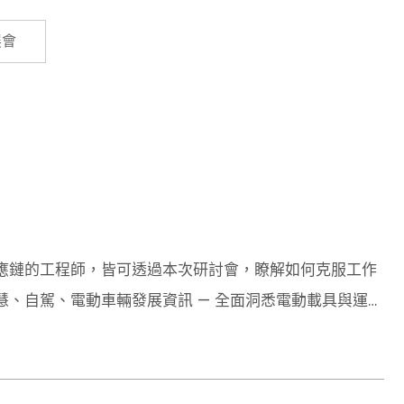
Cybersecurity
展會
應鏈的工程師，皆可透過本次研討會，瞭解如何克服工作
、自駕、電動車輛發展資訊 — 全面洞悉電動載具與運輸