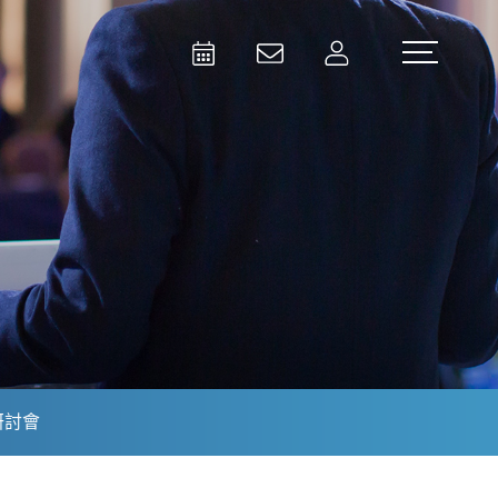
Activities
Contact Us
Member
Test and Measurement
Aerospace | Defense | Security
研討會
Broadcast and Media