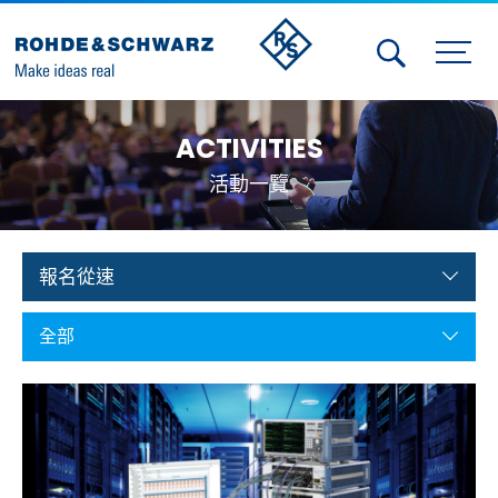
Activities
ACTIVITIES
Contact Us
活動一覽
Member
Calendar
報名從速
Member Login
全部
Test and Measurement
Aerospace | Defense | Security
Broadcast and Media