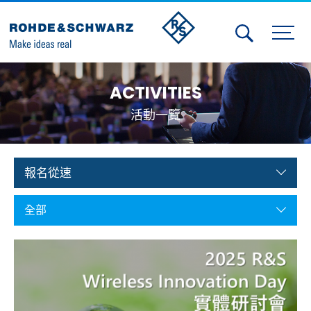
Activities
ACTIVITIES
Contact Us
活動一覽
Member
Calendar
報名從速
Member Login
全部
Test and Measurement
Aerospace | Defense | Security
Broadcast and Media