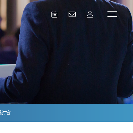
Activities
Contact Us
Member
Test and Measurement
Aerospace | Defense | Security
研討會
Broadcast and Media