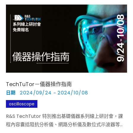
TechTuTor－儀器操作指南
日期
2024/09/24 ~ 2024/10/08
oscilloscope
TechTuTor
LCR
VNA
R&S TechTutor 特別推出基礎儀器系列線上研討會，課
程內容囊括阻抗分析儀、網路分析儀及數位式示波器等實
驗桌上常見之設備。特邀德國總公司－應用工程暨產品專