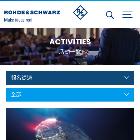
Activities
ACTIVITIES
Contact Us
活動一覽
Member
Calendar
報名從速
Member Login
全部
Test and Measurement
Aerospace | Defense | Security
Broadcast and Media