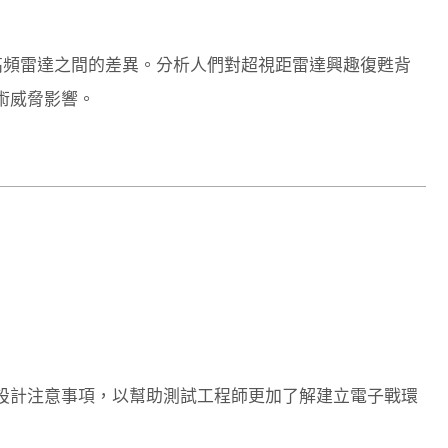
 高頻雷達之間的差異。分析人們對超視距雷達興趣復甦背
術威脅影響。
設計注意事項，以幫助測試工程師更加了解建立電子戰環