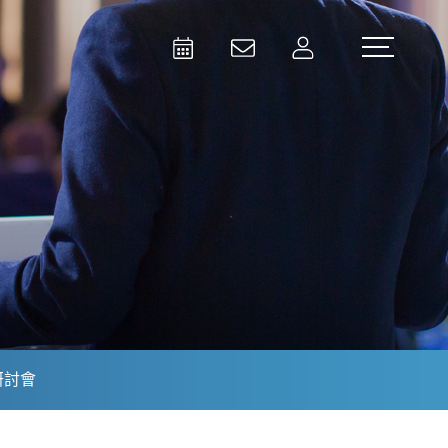
Activities
Contact Us
Member
Test and Measurement
Aerospace | Defense | Security
研討會
Broadcast and Media