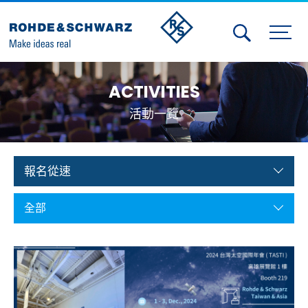
Activities
ACTIVITIES
Contact Us
活動一覽
Member
Calendar
報名從速
Member Login
全部
Test and Measurement
Aerospace | Defense | Security
Broadcast and Media