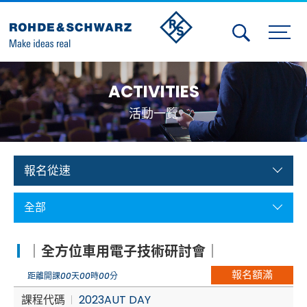
Activities
ACTIVITIES
Contact Us
活動一覽
Member
Calendar
報名從速
Member Login
全部
Test and Measurement
｜全方位車用電子技術研討會｜
Aerospace | Defense | Security
報名額滿
距離開課
00
天
00
時
00
分
Broadcast and Media
課程代碼
2023AUT DAY