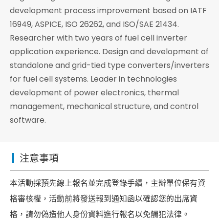
development process improvement based on IATF
16949, ASPICE, ISO 26262, and ISO/SAE 21434.
Researcher with two years of fuel cell inverter
application experience. Design and development of
standalone and grid-tied type converters/inverters
for fuel cell systems. Leader in technologies
development of power electronics, thermal
management, mechanical structure, and control
software.
注意事項
本活動採預先線上報名並完成登錄手續，主辦單位保有資
格審核權，活動前將發送報到通知函以確認您的出席資
格，請勿偽造他人身份資料進行報名以免觸犯法律。