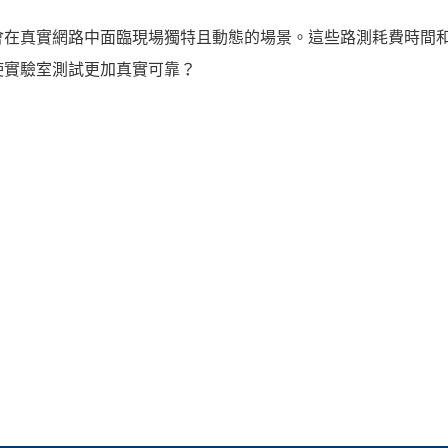
會在真實網路中面臨現場獨特且動態的場景。這些路測耗費時間
使實驗室測試更加真實可靠？