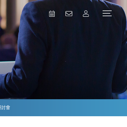
Activities
Contact Us
Member
Test and Measurement
Aerospace | Defense | Security
研討會
Broadcast and Media