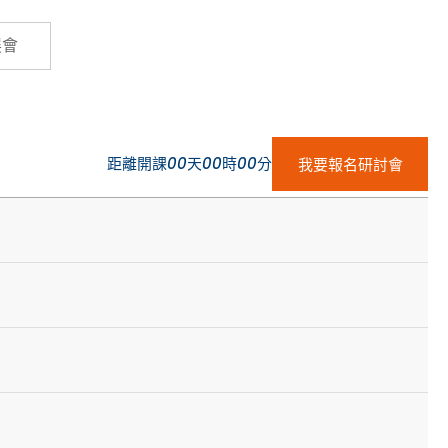
Cybersecurity
展會
距離開課
00
天
00
時
00
分
我要報名研討會