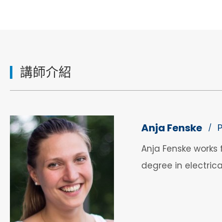
講師介紹
Anja Fenske
/
Anja Fenske works 
degree in electric