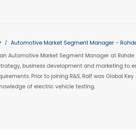
r
Automotive Market Segment Manager - Rohd
/
is an Automotive Market Segment Manager at Rohde 
trategy, business development and marketing to en
irements. Prior to joining R&S, Ralf was Global Ke
nowledge of electric vehicle testing.