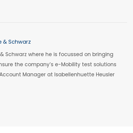
e & Schwarz
& Schwarz where he is focussed on bringing
sure the company’s e-Mobility test solutions
y Account Manager at Isabellenhuette Heusler