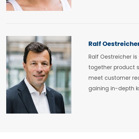
Ralf Oestreiche
Ralf Oestreicher 
together product s
meet customer requ
gaining in-depth k