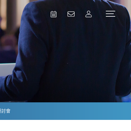
Activities
Contact Us
Member
Test and Measurement
Aerospace | Defense | Security
研討會
Broadcast and Media